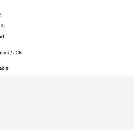
5
th
ed
rcard / JCB
able