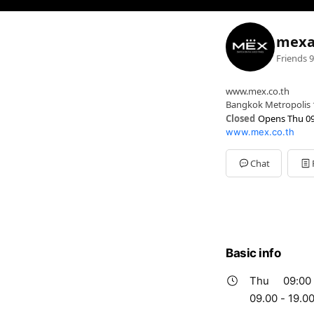
mexa
Friends
9
www.mex.co.th
Bangkok Metropolis 
Closed
Opens Thu 09
www.mex.co.th
Sun
09:00 - 19:00
Mon
09:00 - 19:00
Tue
09:00 - 19:00
Chat
Wed
09:00 - 19:00
Thu
09:00 - 19:00
Fri
09:00 - 19:00
Sat
09:00 - 19:00
09.00 - 19.00
Basic info
Thu
09:00 
09.00 - 19.0