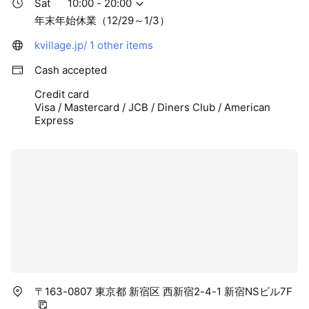
Sat
10:00 - 20:00
年末年始休業（12/29～1/3）
kvillage.jp/
1 other items
Cash accepted
Credit card
Visa / Mastercard / JCB / Diners Club / American
Express
〒163-0807 東京都 新宿区 西新宿2-4-1 新宿NSビル7F