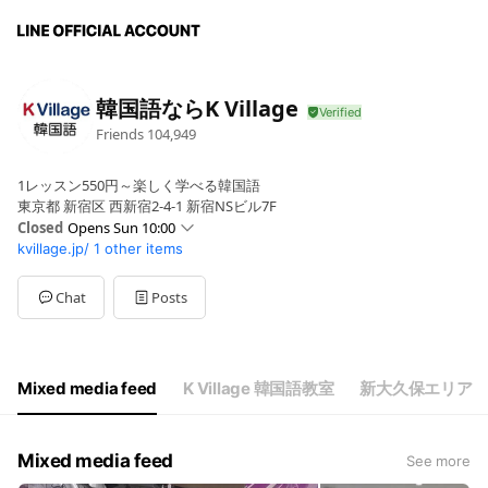
韓国語ならK Village
Friends
104,949
1レッスン550円～楽しく学べる韓国語
東京都 新宿区 西新宿2-4-1 新宿NSビル7F
Closed
Opens Sun 10:00
kvillage.jp/
1 other items
Sun
10:00 - 20:00
Mon
10:00 - 21:00
Tue
10:00 - 21:00
Chat
Posts
Wed
10:00 - 21:00
Thu
10:00 - 21:00
Fri
10:00 - 21:00
Sat
10:00 - 20:00
Mixed media feed
K Village 韓国語教室
新大久保エリア
年末年始休業（12/29～1/3）
Mixed media feed
See more