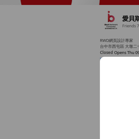
愛貝
Friends
7
RWD網頁設計專家
台中市西屯區 大墩二十
Closed
Opens Thu 09
www.ibest.tw
Sun
Closed
Mon
09:30 - 17:30
Tue
09:30 - 17:30
Chat
Wed
09:30 - 17:30
Thu
09:30 - 17:30
Fri
09:30 - 17:30
Sat
Closed
Basic info
週一至週五 09:30-17:
info+service
Wed
09:30 
週一至週五 09: