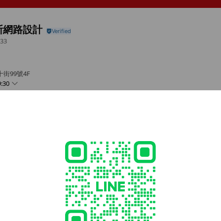
斯網路設計
33
街99號4F
:30
Call
30
@ibest.tw
- 17:30
30-17:30