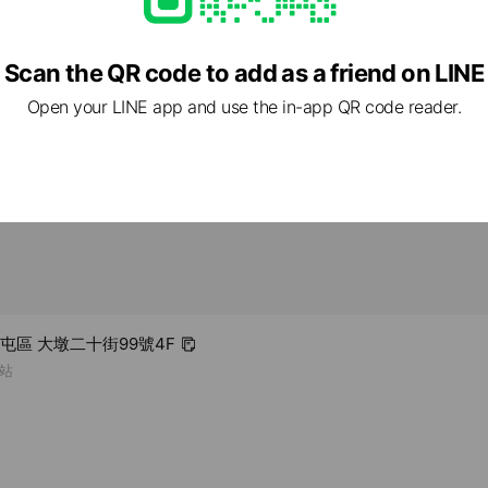
Scan the QR code to add as a friend on LINE
w
Open your LINE app and use the in-app QR code reader.
西屯區 大墩二十街99號4F
站