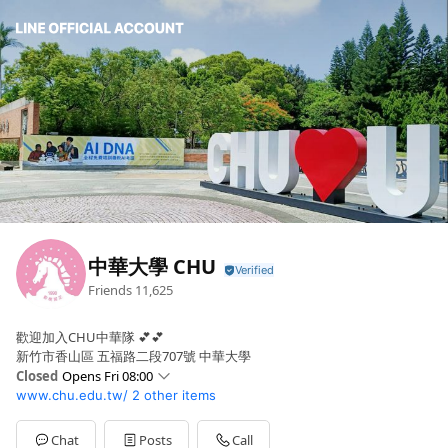
中華大學 CHU
Friends
11,625
歡迎加入CHU中華隊 💕💕
新竹市香山區 五福路二段707號 中華大學
Closed
Opens Fri 08:00
www.chu.edu.tw/
2 other items
Sun
08:00 - 17:00
Mon
08:00 - 17:00
Tue
08:00 - 17:00
Chat
Posts
Call