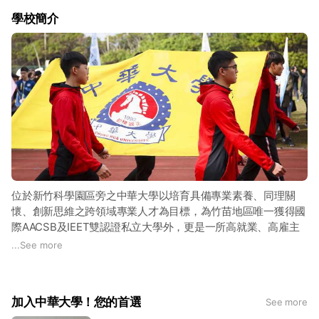
學校簡介
位於新竹科學園區旁之中華大學以培育具備專業素養、同理關
懷、創新思維之跨領域專業人才為目標，為竹苗地區唯一獲得國
際AACSB及IEET雙認證私立大學外，更是一所高就業、高雇主
滿意度及高薪資表現的高CP值大學。
...
See more
-
校長信箱：president@chu.edu.tw
加入中華大學！您的首選
See more