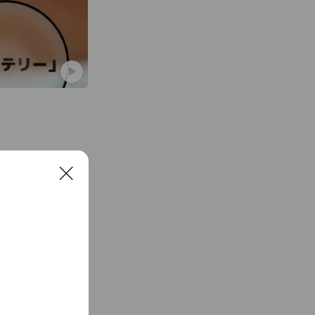
しかった自家焙煎
屋珈琲のコーヒー
C
l
o
s
e
See more