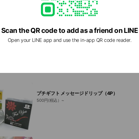
HMJ-CZ 110gx9P 北海道羊蹄山名水珈琲ゼリー
2,430円（税込）寒天で仕立てた今までにない弾力のあ
Scan the QR code to add as a friend on LINE
Open your LINE app and use the in-app QR code reader.
プチギフト メッセージドリップ（4P）
500円(税込）~