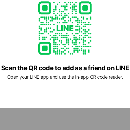
Scan the QR code to add as a friend on LINE
Open your LINE app and use the in-app QR code reader.
旅行情報をお届けします！