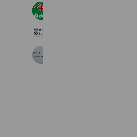
福山酢醸造㈱
230 friends
koulin
3,186 friends
Takeout
AVENUE イオン鹿児島中央店
305 friends
Coupons