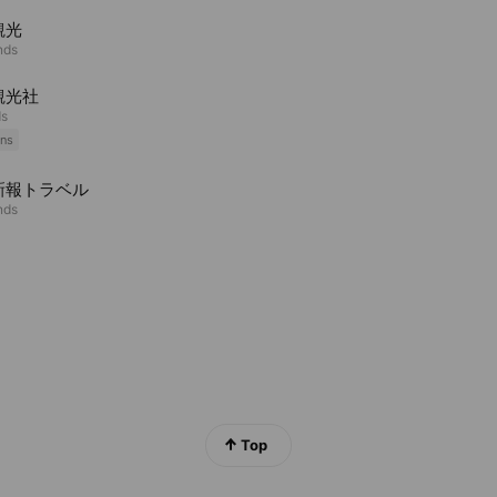
観光
nds
観光社
ds
ns
新報トラベル
nds
Top