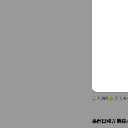
天天納豆⭐天天養
果酢日和 // 濃