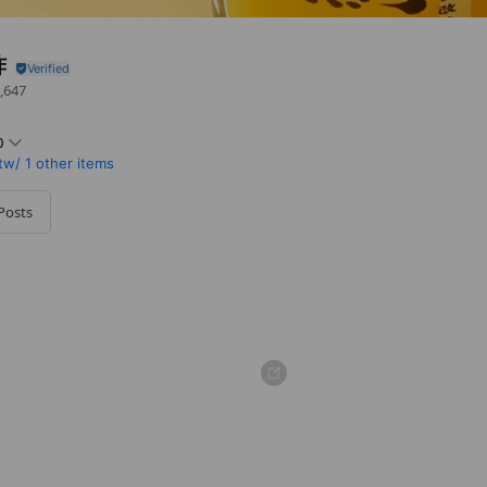
酢
,647
0
tw/
1 other items
Posts