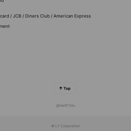
ed
rcard / JCB / Diners Club / American Express
ment
Top
@nbr9724u
© LY Corporation