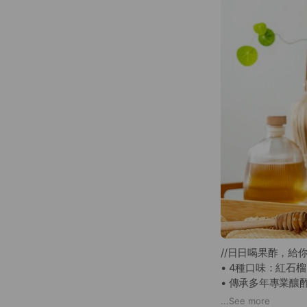
//日日喝果酢，給你
• 4種口味：紅石榴 /
• 傳承多年專業
• 果汁25%以上
...
See more