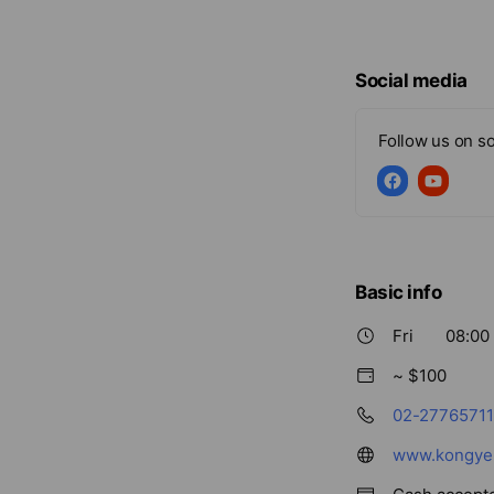
• 經常飲用水果
Social media
Follow us on so
Basic info
Fri
08:00 
~ $100
02-27765711
www.kongye