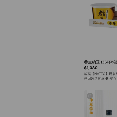
養生納豆 (36杯/箱
$1,080
輸碼【NATTO】現省
基因改造黃豆 ❷ 安
豆香十足