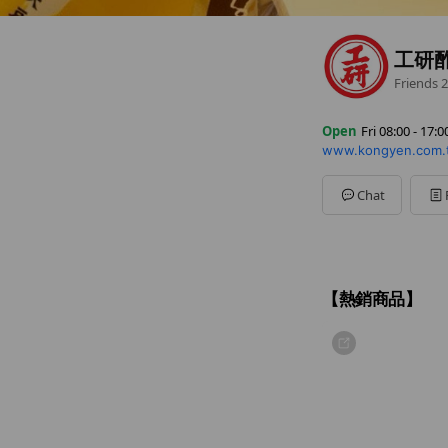
工研
Friends
2
Open
Fri 08:00 - 17:0
www.kongyen.com.
Sun
Closed
Mon
08:00 - 17:00
Tue
08:00 - 17:00
Chat
Wed
08:00 - 17:00
Thu
08:00 - 17:00
Fri
08:00 - 17:00
Sat
Closed
【熱銷商品】