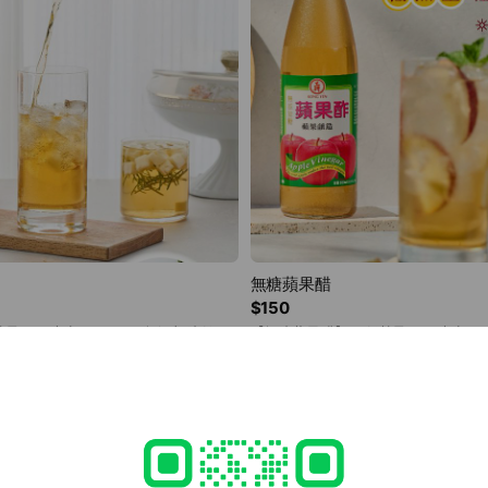
無糖蘋果醋
$150
 (4.4大卡/100ml) • 無添加糖份、
【無糖蘋果醋】 • 低熱量 (6.4大卡/10
容物：水、濃縮鳳梨汁 天然釀造，
成分單純、天然釀造 • 內容物：水、濃縮蘋果
盈無負擔。 是重視「健美」、「養
無添加糖，低熱量，輕盈無負擔。 是
 用於調配果汁或蜂蜜稀釋飲用，或日
生」的您的最佳選擇。 用於調配果汁
食用方式】 建議加入5
常生活用於調製沙拉、烹調菜餚。 【食用方式】 建議加入5
釋比例可依個人喜好作調整)。 淋在優
倍開水、氣泡水。(稀釋比例可依個人喜
養豐富
。調製成沙拉醬或各式醬汁，則更添美
格或刨冰上增加風味。調製成沙拉醬
味！