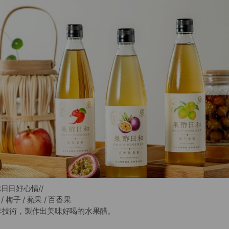
日日好心情//
 梅子 / 蘋果 / 百香果
釀酢技術，製作出美味好喝的水果醋。
，添加 #果寡糖，有助維持消化道機能。