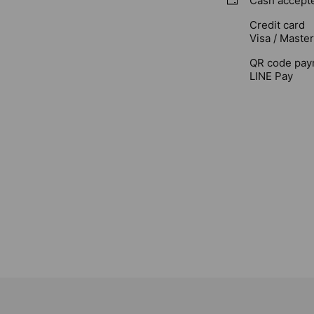
Cash accept
Credit card
Visa / Maste
QR code pay
LINE Pay