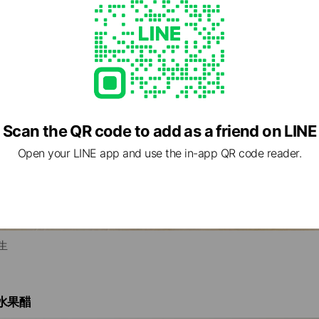
Scan the QR code to add as a friend on LINE
Open your LINE app and use the in-app QR code reader.
生
縮水果醋