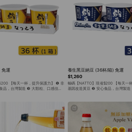
) 免運
養生黑豆納豆 (36杯/箱) 免運
$1,260
$200 【每天一杯，提升保護力】 ❶ 非
輸碼【NATTO】現省$200 【每天一
心食品，台灣製造 ❸ 大顆粒、口感佳、
基因改造黃豆 ❷ 安心食品，台灣製造
豆香十足