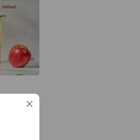
0ml) • 無添加糖份、
汁 天然釀造，
重視「健美」、「養
C
或蜂蜜稀釋飲用，或日
l
o
好作調整)。 淋在優
s
或各式醬汁，則更添美
e