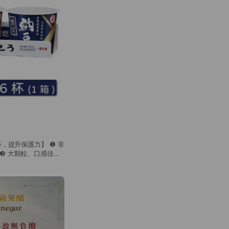
杯，提升保護力】 ❶ 非
 ❸ 大顆粒、口感佳、