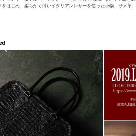
革をはじめ、柔らかく薄いイタリアンレザーを使った小物、サメ革
ックレザーを使ったアイテムと、様々なマテリアルを使用し製作して
 【
http://www.s-factory.ne.jp/
】 楽天市場 → 【
en.ne.jp/gold/netland/
】 YahooShoping → 【
pping.yahoo.co.jp/sfactory/
】
ed