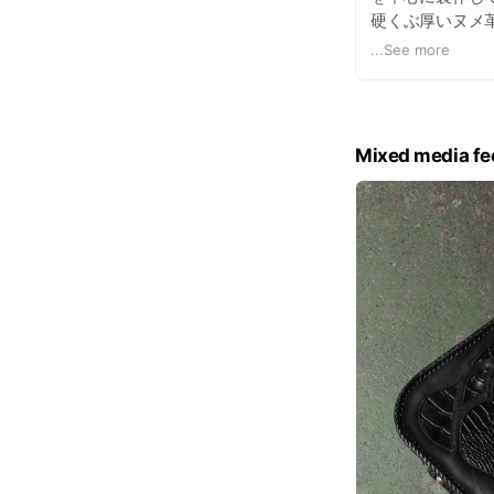
硬くぶ厚いヌメ
などのエキゾチ
...
See more
シャルサイト →
http://www.rakut
http://store.sho
Mixed media fe