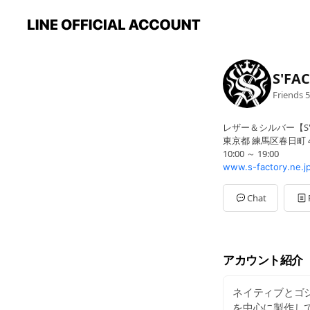
S'FA
Friends
5
レザー＆シルバー【S'F
東京都 練馬区春日町 4-
10:00 ～ 19:00
www.s-factory.ne.j
Chat
アカウント紹介
ネイティブとゴ
を中心に製作して