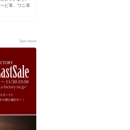
、ヘビ革、ワニ革
います。 オフィ
See more