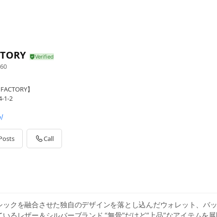
CTORY
60
ACTORY】
1-2
p/
Posts
Call
シックを融合させた独自のデザインを落とし込んだウォレット、バ
いるレザー＆シルバーブランド “無骨”だけど“上品”なアイテムを