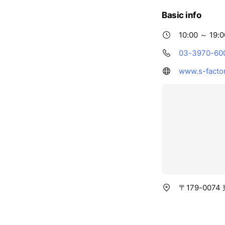
Basic info
10:00 ～ 19:0
03-3970-60
www.s-factor
〒179-007