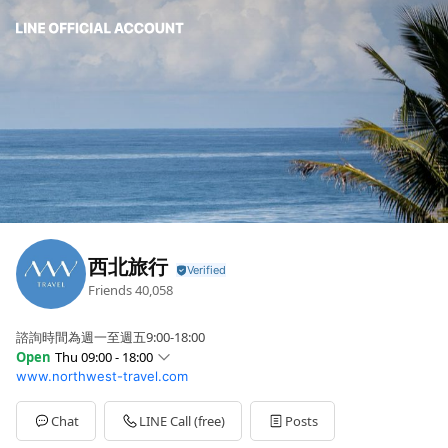
西北旅行
Friends
40,058
諮詢時間為週一至週五9:00-18:00
Open
Thu 09:00 - 18:00
www.northwest-travel.com
Sun
Closed
Mon
09:00 - 18:00
Tue
09:00 - 18:00
Chat
LINE Call (free)
Posts
Wed
09:00 - 18:00