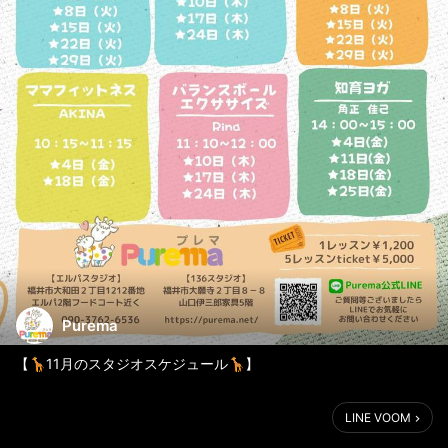
Purema
【🦒11月のスタジオスケジュール🦒】
ꔛ♥Purema♥ꔛ
LINE VOOM
いつもありがとうございます😊