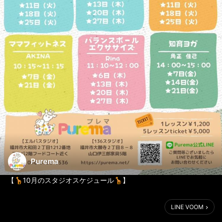
Purema
【🦒10月のスタジオスケジュール🦒】
ꔛ♥Purema♥ꔛ
LINE VOOM
いつもありがとうございます😊