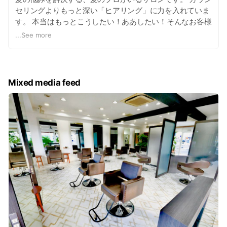
セリングよりもっと深い「ヒアリング」に力を入れていま
す。 本当はもっとこうしたい！ああしたい！そんなお客様
の声をキャッチします。 ヘアスタイルはもちろん髪質もよ
...
See more
くなるアドバイスをさせていただき、お客様の「キレイ」
を実現します。
Mixed media feed