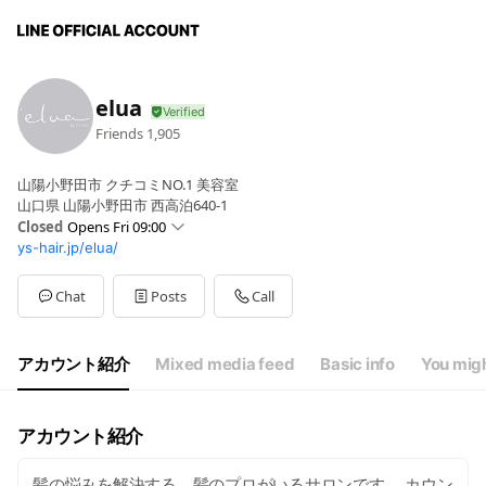
elua
Friends
1,905
山陽小野田市 クチコミNO.1 美容室
山口県 山陽小野田市 西高泊640-1
Closed
Opens Fri 09:00
ys-hair.jp/elua/
Sun
09:00 - 18:00
Mon
Closed
Tue
09:00 - 18:00
Chat
Posts
Call
Wed
09:00 - 18:00
Thu
09:00 - 18:00
Fri
09:00 - 18:00
アカウント紹介
Mixed media feed
Basic info
You migh
Sat
09:00 - 18:00
9：00～18：00
アカウント紹介
髪の悩みを解決する、髪のプロがいるサロンです。 カウン