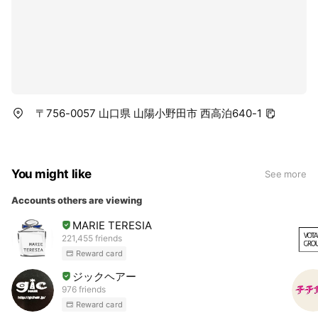
〒756-0057 山口県 山陽小野田市 西高泊640-1
You might like
See more
Accounts others are viewing
MARIE TERESIA
221,455 friends
Reward card
ジックヘアー
976 friends
Reward card