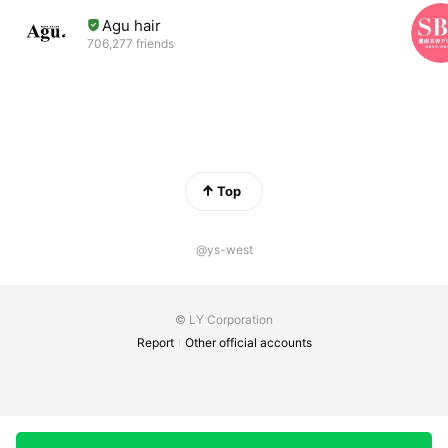
Agu hair
706,277 friends
Top
@ys-west
© LY Corporation
Report
Other official accounts