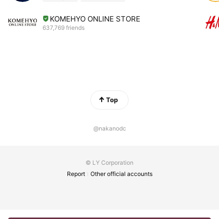
KOMEHYO ONLINE STORE
637,769 friends
Top
@nakanodc
© LY Corporation
Report
Other official accounts