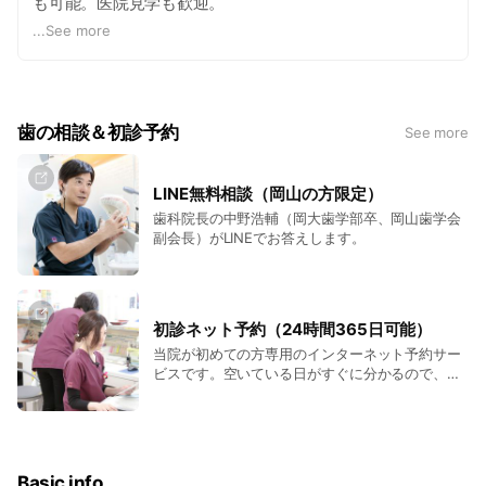
も可能。医院見学も歓迎。
https://nakanodent.com/recruit/
...
See more
歯の相談＆初診予約
See more
LINE無料相談（岡山の方限定）
歯科院長の中野浩輔（岡大歯学部卒、岡山歯学会
副会長）がLINEでお答えします。
初診ネット予約（24時間365日可能）
当院が初めての方専用のインターネット予約サー
ビスです。空いている日がすぐに分かるので、都
合のよい日時にご予約ください。
Basic info