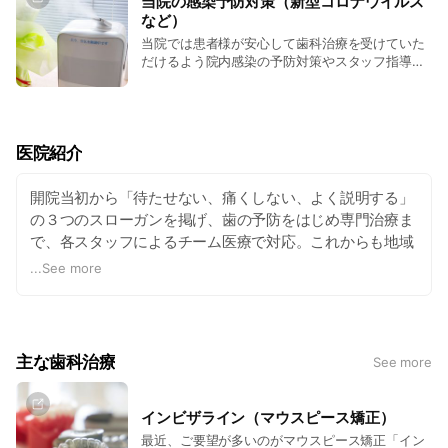
当院の感染予防対策（新型コロナウイルス
など）
当院では患者様が安心して歯科治療を受けていた
だけるよう院内感染の予防対策やスタッフ指導、
使用する器具などの滅菌・消毒・洗浄を徹底して
います。
医院紹介
開院当初から「待たせない、痛くしない、よく説明する」
の３つのスローガンを掲げ、歯の予防をはじめ専門治療ま
で、各スタッフによるチーム医療で対応。これからも地域
に根ざした信頼と共に、よりよい歯科サービスを提供して
...
See more
いきます。 ※当院は岡山大学歯学部臨床研修施設。
主な歯科治療
See more
インビザライン（マウスピース矯正）
最近、ご要望が多いのがマウスピース矯正「イン