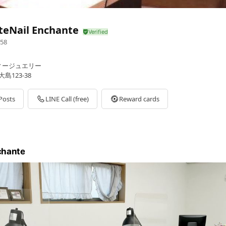
teNail Enchante
58
ィージュエリー
島123-38
Posts
LINE Call (free)
Reward cards
chante