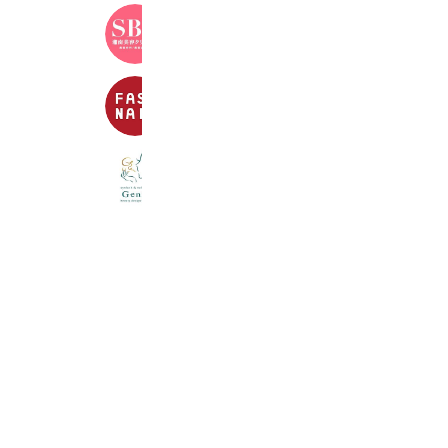
湘南美容クリニック
3,361,412 friends
ファストネイル
133,752 friends
Genie/eyelash &nail
394 friends