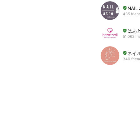
NAIL 
435 frien
はあ
51,062 fr
ネイル
340 frien