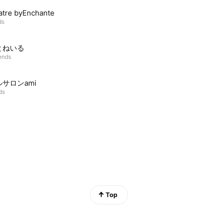
atre byEnchante
ds
とねいる
iends
サロンami
ds
Top