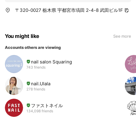
〒320-0027 栃木県 宇都宮市塙田 2-4-8 武田ビル1F
You might like
See more
Accounts others are viewing
nail salon Squaring
743 friends
nail.Ulala
278 friends
ファストネイル
134,098 friends