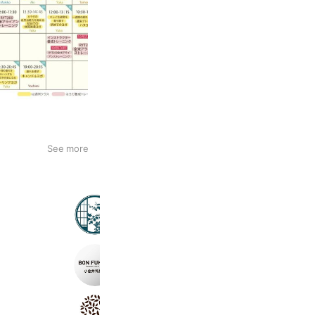
See more
家具と日本茶の店 SHIKI
321 friends
Reward card
Takeout
ボンフカヤ 小倉井筒屋店
327 friends
Coupons
お菓子のリーフ 八幡本店