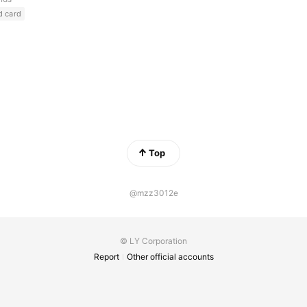
d card
Top
@mzz3012e
© LY Corporation
Report
Other official accounts