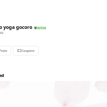
o yoga gocoro
64
Posts
Coupons
ed