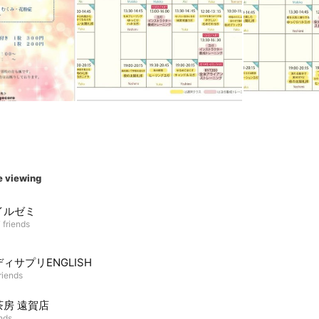
e viewing
イルゼミ
 friends
ィサプリENGLISH
riends
茶房 遠賀店
ends