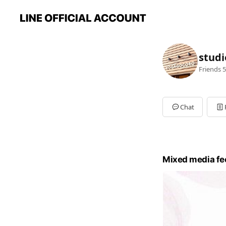
studi
Friends
5
Chat
Mixed media fe