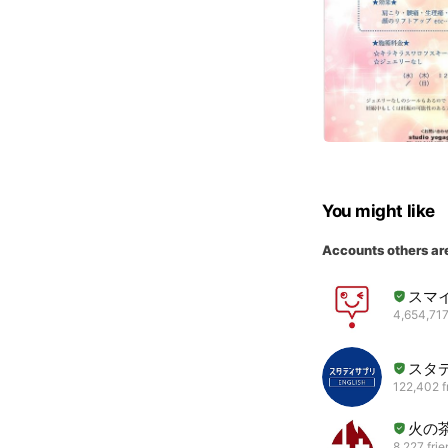
You might like
Accounts others ar
スマ
4,654,717
スタデ
122,402 f
火の
8,227 fri