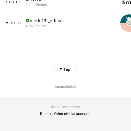
2,283 friends
mede19f_official
4,951 friends
Top
@mumokuteki
© LY Corporation
Report
Other official accounts