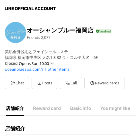
オーシャンブルー福岡店
Friends
2,077
美肌全身脱毛とフェイシャルエステ
福岡県 福岡市中央区 大名1-3-32 ラ・コルテ大名 6F
Closed
Opens Sun 10:00
oceanbluespa.com//
1 other items
Sun
10:00 - 18:00
Mon
11:00 - 19:00
Tue
11:00 - 21:00
Chat
Posts
Call
Reward cards
Wed
11:00 - 21:00
Thu
11:00 - 21:00
Fri
11:00 - 21:00
Sat
11:00 - 21:00
店舗紹介
Reward card
Basic info
You might like
祝日10:00～19:00 定休日なし
店舗紹介