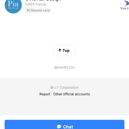
5,944 friends
Reward card
Top
@mxk8033u
© LY Corporation
Report
Other official accounts
Chat