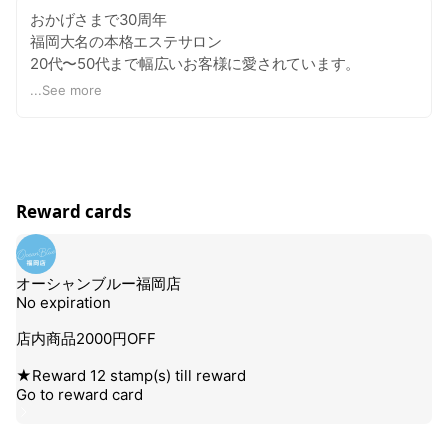
おかげさまで30周年
福岡大名の本格エステサロン
20代〜50代まで幅広いお客様に愛されています。
〒810-0041 福岡市中央区大名1-3-32 ラ・コルテ大名6F
...
See more
https://oceanbluespa.com/
Reward cards