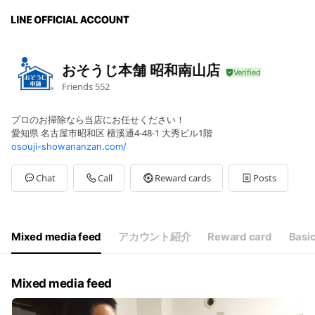
おそうじ本舗 昭和南山店
Friends
552
プロのお掃除なら当店にお任せください！
愛知県 名古屋市昭和区 檀溪通4-48-1 大秀ビル1階
osouji-showananzan.com/
Chat
Call
Reward cards
Posts
Mixed media feed
アカウント紹介
Reward card
Basic
Mixed media feed