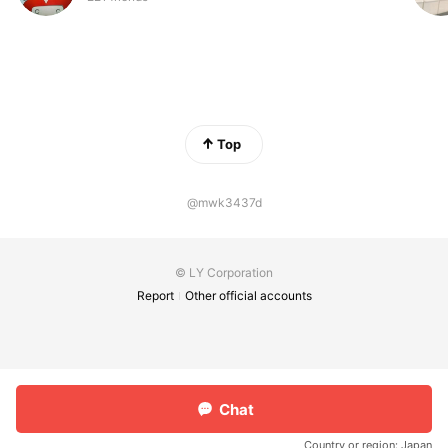
Top
@mwk3437d
© LY Corporation
Report
Other official accounts
Chat
Country or region:
Japan