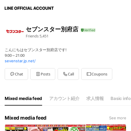
セブンスター別府店
Friends
5,451
こんにちはセブンスター別府店です!
9:00～21:00
sevenstar.jp.net/
Chat
Posts
Call
Coupons
Mixed media feed
アカウント紹介
求人情報
Basic info
Mixed media feed
See more