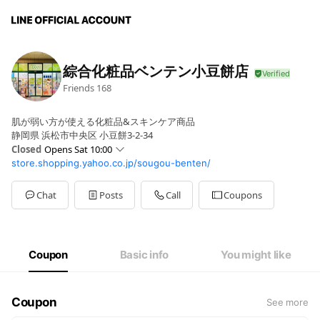
綜合化粧品ベンテン小豆餅店
Friends
168
肌が弱い方が使える化粧品&スキンケア商品
静岡県 浜松市中央区 小豆餅3-2-34
Closed
Opens Sat 10:00
store.shopping.yahoo.co.jp/sougou-benten/
Sun
10:00 - 18:00
Mon
10:00 - 18:00
Tue
10:00 - 18:00
Chat
Posts
Call
Coupons
Wed
10:00 - 18:00
Thu
10:00 - 18:00
Fri
Closed
Sat
10:00 - 18:00
Coupon
Basic info
You might like
毎週金曜日は定休日となります。
Coupon
See more