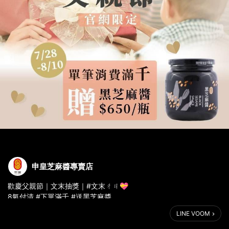
申皇芝麻醬專賣店
歡慶父親節｜文末抽獎｜#文末ㄔㄐ💝
8氣付清 #下單滿千 #送黑芝麻醬
了解詳情>>>https://bit.ly/3rERoS4
LINE VOOM
即日起～8/10 ｜ 申皇官網下單 ☝️