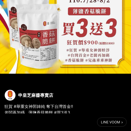
申皇芝麻醬專賣店
狂賀 #舉重女神郭婞純 奪下台灣首金!!
老闆再加碼 薄鹽香菇脆餅 #買3送3
加碼期間：7/28~8/2
LINE VOOM
連結在這 >> https://bit.ly/3BTxlUD