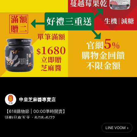
申皇芝麻醬專賣店
【618購物節 | 00:00準時開賣】
活動只有五天：6/18-6/22
📣 滿 $618即贈生機蔓越莓果乾
LINE VOOM
📣 滿 $1,680再贈黑芝麻醬
📣 線上會員期間再享5%購物回饋金