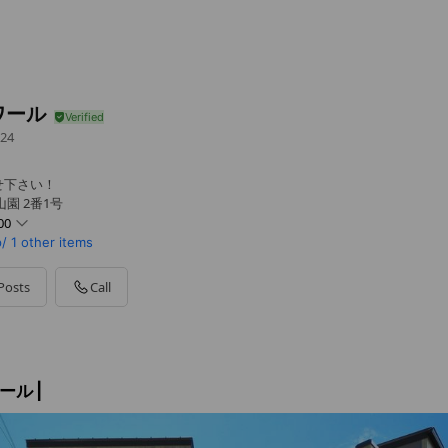
ワール
24
せ下さい！
園 2番1号
00
/
1 other items
Posts
Call
ール |