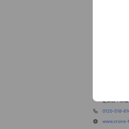
Social media
Follow us on so
Basic info
南大阪の不動
Thu
10:00 
定休日：水曜
0120-518-61
www.croire-