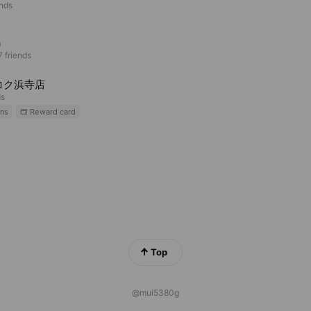
ends
a
 friends
コク浜寺店
ds
ns
Reward card
Top
@mui5380g