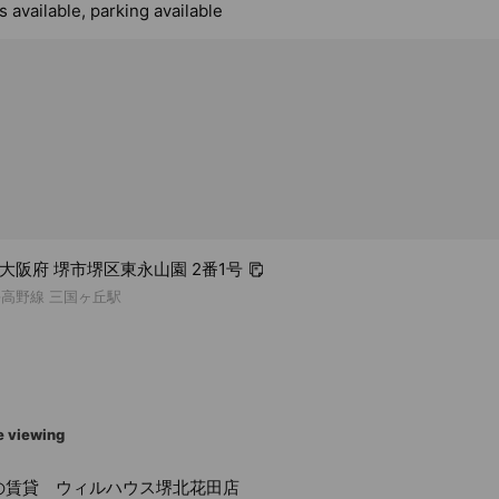
 available, parking available
4 大阪府 堺市堺区東永山園 2番1号
海高野線 三国ヶ丘駅
e viewing
の賃貸 ウィルハウス堺北花田店