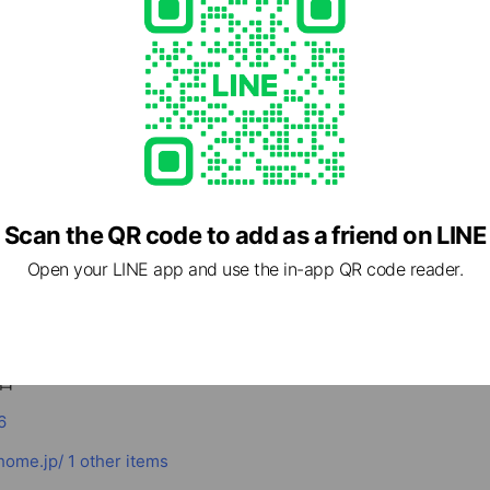
cial media
Scan the QR code to add as a friend on LINE
Open your LINE app and use the in-app QR code reader.
産は当社にお任せください！
- 20:00
日
6
home.jp/
1 other items