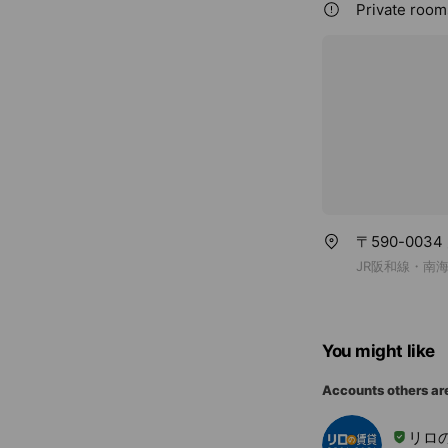
Private rooms
〒590-003
JR阪和線・南
You might like
Accounts others ar
リロ