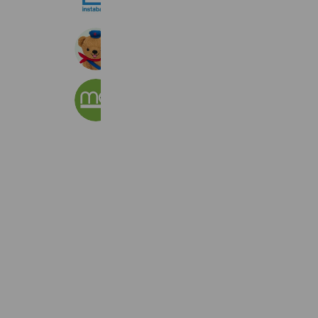
303,840 friends
郵便局［ぽすくま］
31,508,690 friends
Coupons
Reward card
matoca｜順番待ち
6,254,545 friends