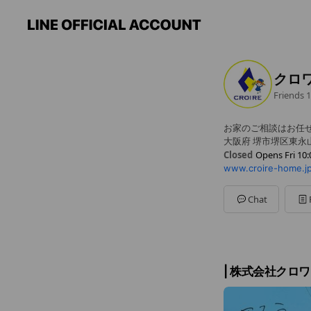
クロ
Friends
1
お家のご相談はお任
大阪府 堺市堺区東永山
Closed
Opens Fri 10:
www.croire-home.jp
Sun
10:00 - 20:00
Mon
10:00 - 20:00
Tue
10:00 - 20:00
Chat
Wed
Closed
Thu
10:00 - 20:00
Fri
10:00 - 20:00
Sat
10:00 - 20:00
定休日：水曜日
| 株式会社クロワ