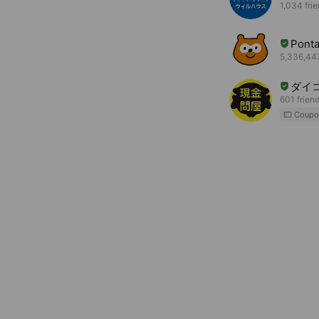
1,034 fri
Pont
5,336,447
ダイ
601 frien
Coupo