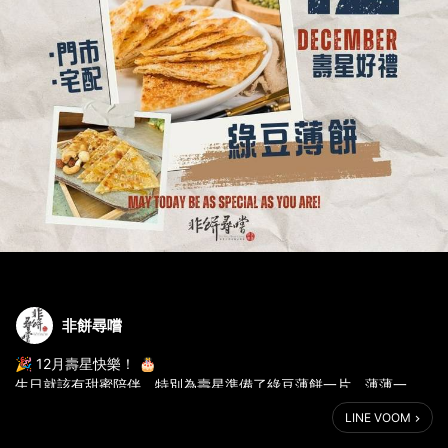
非餅尋嚐
🎉 12月壽星快樂！ 🎂
生日就該有甜蜜陪伴，特別為壽星準備了綠豆薄餅一片，薄薄一
片，滿滿祝福！💚
LINE VOOM
香酥的口感、細膩的甜味，像極了生活中的小確幸。來我們這裡，
讓這片薄餅為您的特別日子增添一點溫暖與喜悅！✨