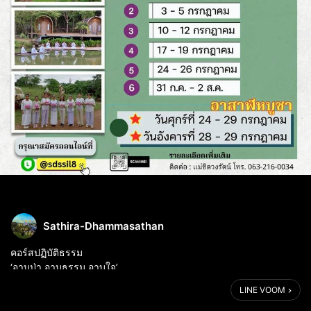
Sathira-Dhammasathan
คอร์สปฏิบัติธรรม
‘อาบป่า อาบธรรม อาบใจ’
ณ เสถียรธรรมสถาน หุบเขาโพธิสัตว์
LINE VOOM
อ. แก่งกระจาน จ. เพชรบุรี