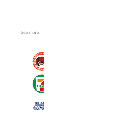
See more
マンガ倉庫大川店
7,765 friends
セブン‐イレブン・ジャパン
20,981,539 friends
プラサカプコン 直方店
845 friends