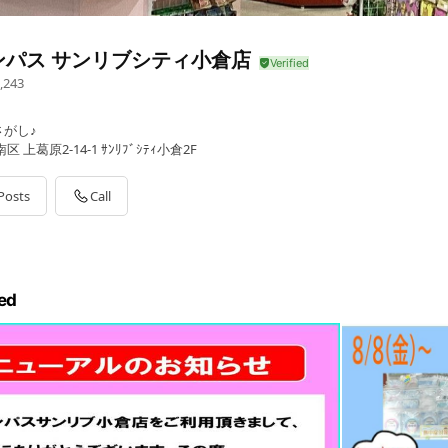
ンパス サンリブシティ小倉店
,243
がし♪
上葛原2-14-1 ｻﾝﾘﾌﾞｼﾃｨ小倉2F
Posts
Call
ed