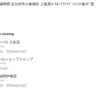
5 福岡県 北九州市小倉南区 上葛原2-14-1 ｻﾝﾘﾌﾞｼﾃｨ小倉2F
e viewing
ンパス 八女店
ends
ns
Reward card
ールショップジャンプ
iends
d card
 福岡伊都店
ends
ns
Reward card