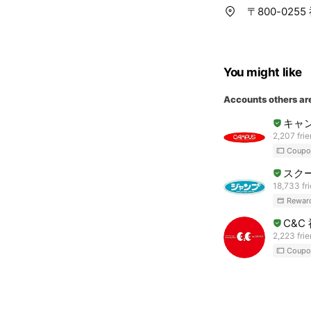
〒800-025
You might like
Accounts others ar
キャ
2,207 fri
Coupo
スク
18,733 fr
Rewar
C&C
2,223 fri
Coupo