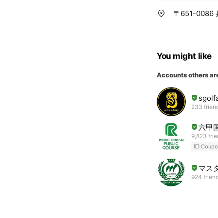
〒651-008
You might like
Accounts others ar
sgol
233 frien
六甲
9,823 fri
Coupo
マス
924 frien