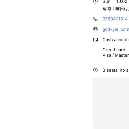
Sun
10:00 
毎週土曜日は
0789401614
golf-yell.com
Cash accept
Credit card
Visa / Maste
3 seats, no 