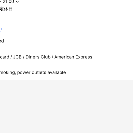
- 21:00
定休日
/
ed
rcard / JCB / Diners Club / American Express
smoking, power outlets available