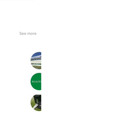
See more
福崎東洋ゴルフ練習場
2,063 friends
株式会社ヨシムラゴルフ
716 friends
VitastileGolf KOBE
598 friends