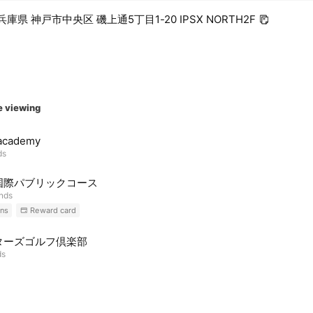
6 兵庫県 神戸市中央区 磯上通5丁目1-20 IPSX NORTH2F
e viewing
facademy
ds
国際パブリックコース
ends
ns
Reward card
ターズゴルフ倶楽部
ds