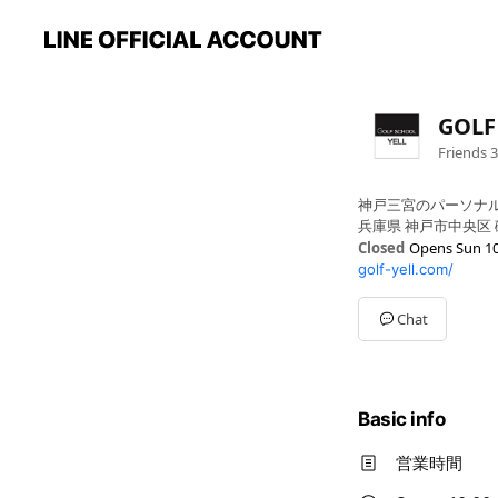
GOLF
Friends
3
神戸三宮のパーソナ
兵庫県 神戸市中央区 磯上
Closed
Opens Sun 10
golf-yell.com/
Sun
10:00 - 21:00
Mon
10:00 - 22:00
Tue
10:00 - 22:00
Chat
Wed
10:00 - 22:00
Thu
10:00 - 22:00
Fri
10:00 - 22:00
Sat
Closed
Basic info
毎週土曜日は定休日
営業時間