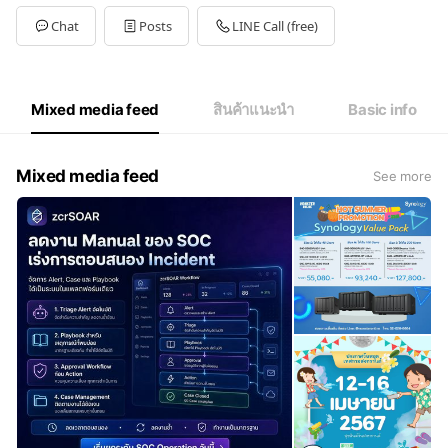
Mon
09:00 - 18:00
Tue
09:00 - 18:00
Chat
Posts
LINE Call (free)
Wed
09:00 - 18:00
Thu
09:00 - 18:00
Fri
09:00 - 18:00
Sat
09:00 - 18:00
Mixed media feed
สินค้าแนะนำ
Basic info
Online 24 ชม.
Mixed media feed
See more