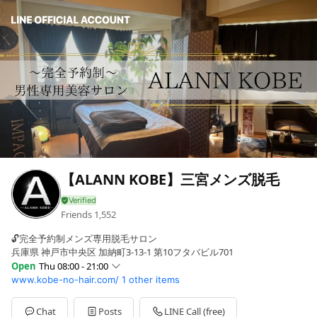
【ALANN KOBE】三宮メンズ脱毛
Friends
1,552
🔓完全予約制メンズ専用脱毛サロン
兵庫県 神戸市中央区 加納町3-13-1 第10フタバビル701
Open
Thu 08:00 - 21:00
www.kobe-no-hair.com/
1 other items
Sun
08:00 - 21:00
Mon
08:00 - 21:00
Tue
08:00 - 21:00
Chat
Posts
LINE Call (free)