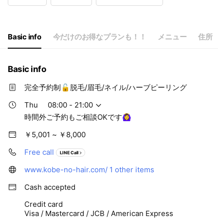
Wed
08:00 - 21:00
Thu
08:00 - 21:00
Fri
08:00 - 21:00
Sat
08:00 - 21:00,00:00 - 00:00
Basic info
今だけのお得なプランも！！
メニュー
住所
時間外ご予約もご相談OKです🙆‍♀️
Basic info
完全予約制🔓脱毛/眉毛/ネイル/ハーブピーリング
Thu
08:00 - 21:00
時間外ご予約もご相談OKです🙆‍♀️
￥5,001 ~ ￥8,000
Free call
LINE Call
www.kobe-no-hair.com/
1 other items
Cash accepted
Credit card
Visa / Mastercard / JCB / American Express