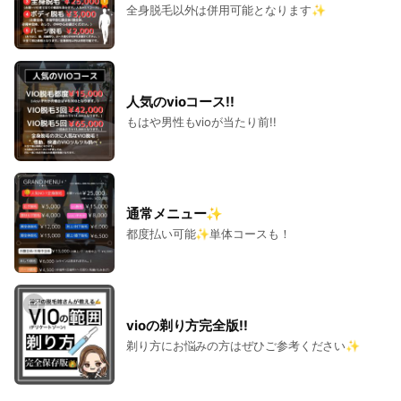
全身脱毛以外は併用可能となります✨
人気のvioコース!!
もはや男性もvioが当たり前!!
通常メニュー✨
都度払い可能✨単体コースも！
vioの剃り方完全版!!
剃り方にお悩みの方はぜひご参考ください✨