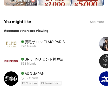
You might like
See more
Accounts others are viewing
脱毛サロン ELMO PARIS
720 friends
BRIEFING ミント神戸店
563 friends
A&G JAPAN
1,702 friends
Coupons
Reward card