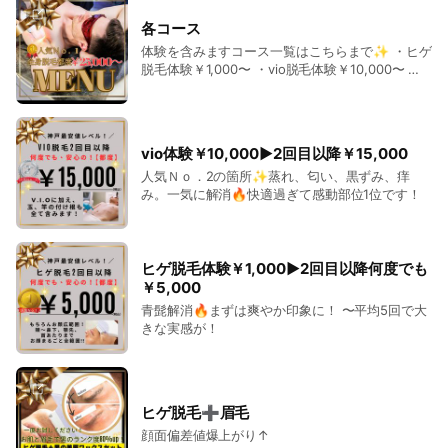
各コース
体験を含みますコース一覧はこちらまで✨️ ・ヒゲ
脱毛体験￥1,000〜 ・vio脱毛体験￥10,000〜 ・
ボディ一部位体験￥3,000〜 ・全身脱毛体験
￥25,000〜 ※全身脱毛コース以外併用可能です！
(例)ヒゲ脱毛+ボディ一部位+vio脱毛
vio体験￥10,000▶︎2回目以降￥15,000
人気Ｎｏ．2の箇所✨️蒸れ、匂い、黒ずみ、痒
み。一気に解消🔥快適過ぎて感動部位1位です！
ヒゲ脱毛体験￥1,000▶︎2回目以降何度でも
￥5,000
青髭解消🔥まずは爽やか印象に！ 〜平均5回で大
きな実感が！
ヒゲ脱毛➕眉毛
顔面偏差値爆上がり↑