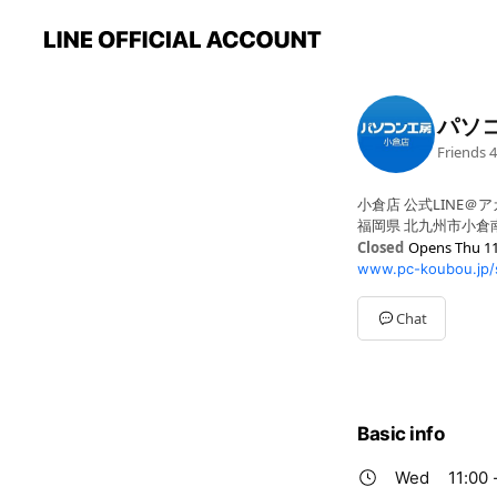
パソ
Friends
4
小倉店 公式LINE＠
福岡県 北九州市小倉南
Closed
Opens Thu 11
www.pc-koubou.jp/
Mon
11:00 - 19:30
Tue
11:00 - 19:30
Wed
11:00 - 19:30
Chat
Thu
11:00 - 19:30
Fri
11:00 - 19:30
Sat
11:00 - 19:30
Sun
11:00 - 19:30
11:00-19:30
Basic info
Wed
11:00 