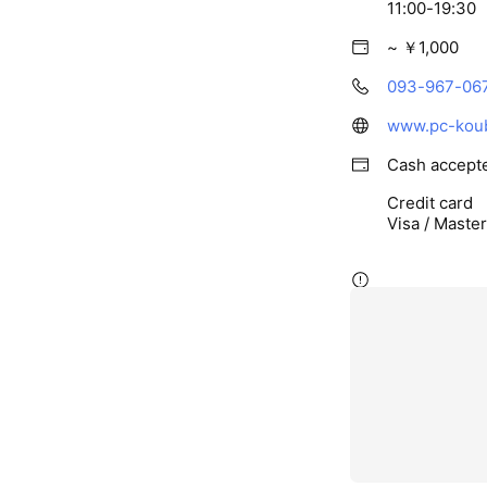
11:00-19:30
~ ￥1,000
093-967-06
www.pc-koub
Cash accept
Credit card
Visa / Maste