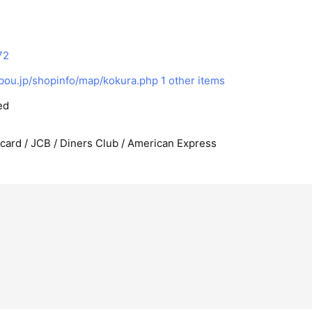
72
ou.jp/shopinfo/map/kokura.php
1 other items
ed
rcard / JCB / Diners Club / American Express