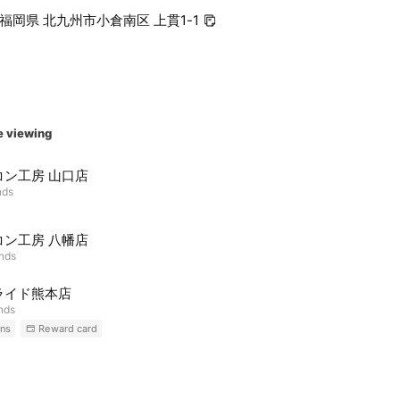
4 福岡県 北九州市小倉南区 上貫1-1
e viewing
コン工房 山口店
nds
コン工房 八幡店
ends
ライド熊本店
ends
ns
Reward card