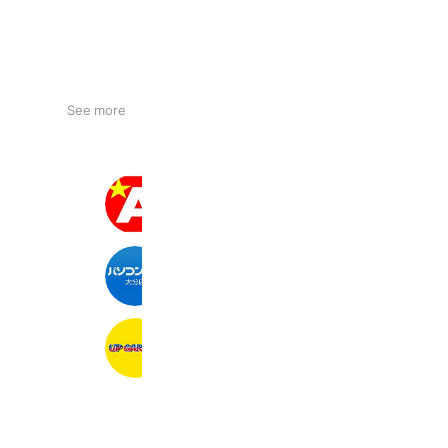
See more
アプライド大分店
8,090 friends
Coupons
Reward card
パソコン工房 大分店
6,720 friends
アップガレージ山口店
4,349 friends