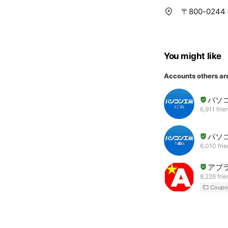
〒800-024
You might like
Accounts others ar
パソ
6,911 frie
パソ
6,010 fri
アプ
8,226 fri
Coupo