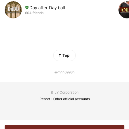
Day after Day ball
604 friends
Top
@mnn6998n
© LY Corporation
Report
Other official accounts