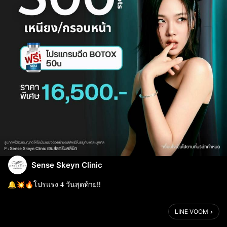
Sense Skeyn Clinic
🔔💥🔥โปรแรง 𝟒 วันสุดท้าย‼️
.
ยก · ยุบ · เย็น · เฟิร์ม 𝐃𝐮𝐚𝐥 𝐌𝐨𝐝𝐞 (𝐆/𝐗) ✨
LINE VOOM
อัพเกรดใหม่ล่าสุด! เน้นยกผิวแน่นเฟิร์ม ลิฟต์ให้สุดขอบ
.