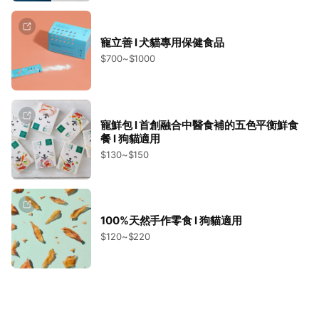
寵立善 l 犬貓專用保健食品
$700~$1000
寵鮮包 l 首創融合中醫食補的五色平衡鮮食
餐 l 狗貓適用
$130~$150
100%天然手作零食 l 狗貓適用
$120~$220