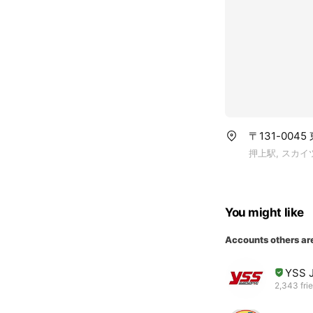
〒131-0045
押上駅, スカイ
You might like
Accounts others ar
YSS 
2,343 fri