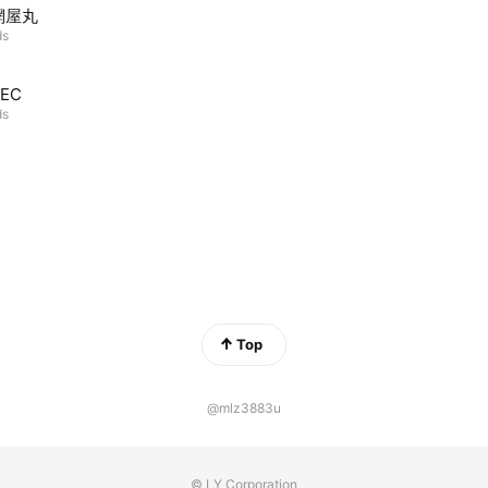
網屋丸
ds
EC
ds
Top
@mlz3883u
© LY Corporation