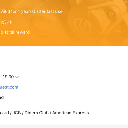
- 19:00
uest.com
ed
rcard / JCB / Diners Club / American Express