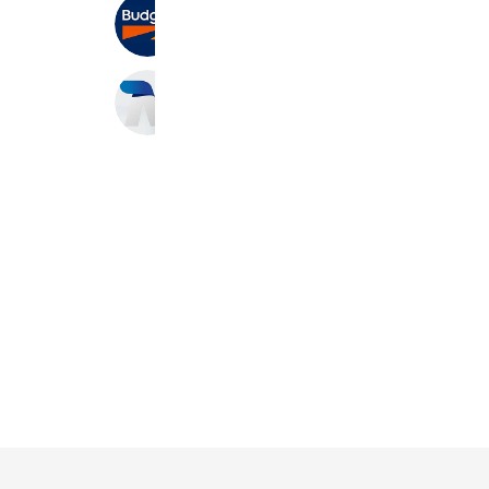
バジェット・レンタカー
724,676 friends
仲宗根自動車
761 friends