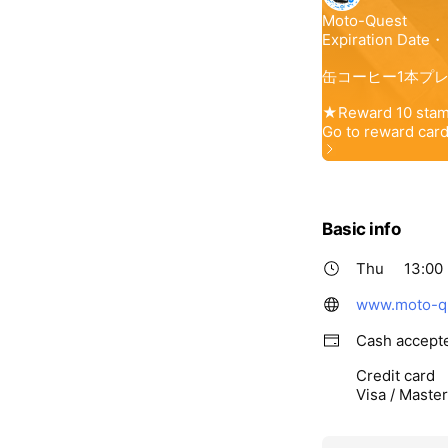
Basic info
Thu
13:00 
www.moto-q
Cash accept
Credit card
Visa / Maste