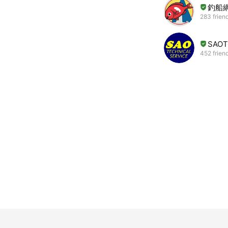
釣船
283 frien
SAOT
452 frien