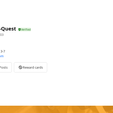
-Quest
03
3-7
om
Posts
Reward cards