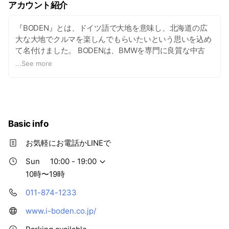
アカウント紹介
『BODEN』とは、ドイツ語で大地を意味し、北海道の広
大な大地でクルマを楽しんでもらいたいという思いを込め
て名付けました。 BODENは、BMWを専門に良質な中古
車、パーツの販売を中心に、BMWの専門知識を活かした
...
See more
サービス、サポートをする会社です。 ハードルが高いと思
われがちな輸入車も、BODENなら安心して選ぶことがで
き、自分に合う一台に出会うことができると信じていま
す。
Basic info
お気軽にお電話かLINEで
Sun
10:00 - 19:00
10時〜19時
011-874-1233
www.i-boden.co.jp/