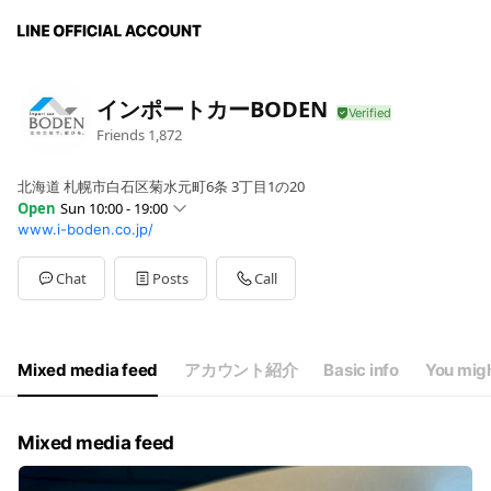
インポートカーBODEN
Friends
1,872
北海道 札幌市白石区菊水元町6条 3丁目1の20
Open
Sun 10:00 - 19:00
www.i-boden.co.jp/
Sun
10:00 - 19:00
Mon
Closed
Tue
Closed
Chat
Posts
Call
Wed
10:00 - 19:00
Thu
10:00 - 19:00
Fri
10:00 - 19:00
Sat
10:00 - 19:00
Mixed media feed
アカウント紹介
Basic info
You migh
10時〜19時
Mixed media feed