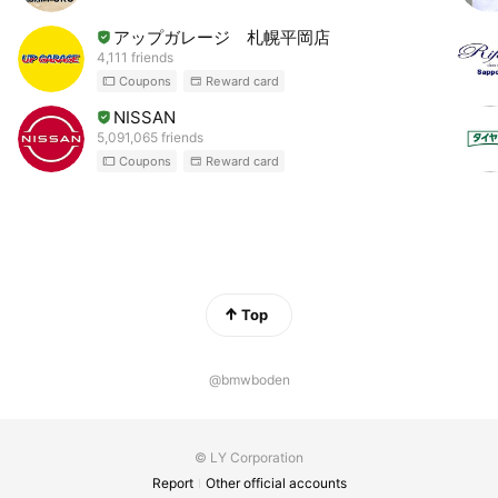
アップガレージ 札幌平岡店
4,111 friends
Coupons
Reward card
NISSAN
5,091,065 friends
Coupons
Reward card
Top
@bmwboden
© LY Corporation
Report
Other official accounts