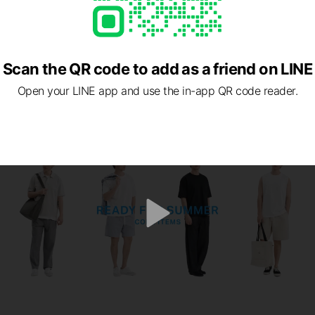
本的，除了這以外，
麼做讓衣服更好穿？」
麼這麼懂我」
Scan the QR code to add as a friend on LINE
le」跟「便利convenience」是我們的DNA
Open your LINE app and use the in-app QR code reader.
涼感商品時
們的理念去設計款式
果汗一直在皮膚表層無法排出，再涼的衣服都還是會不舒服。因此快速
非常注重的關鍵。
v
布料快速吸收之後，再透過選用的機能纖維快速導出蒸發。熱能被帶走
i
效果。
d
e
o
的彈性比例、身體活動空間、無肩線的設計，每一款都搭配布料跟各部
今年突破性做出的重磅涼感布料，我們在設計涼感比較輕磅的款式時，