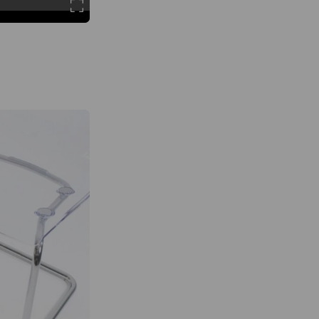
合適版型
更舒服。