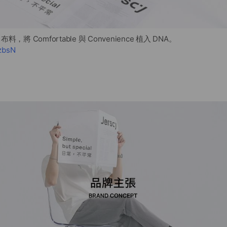
布料，將 Comfortable 與 Convenience 植入 DNA。
dzbsN