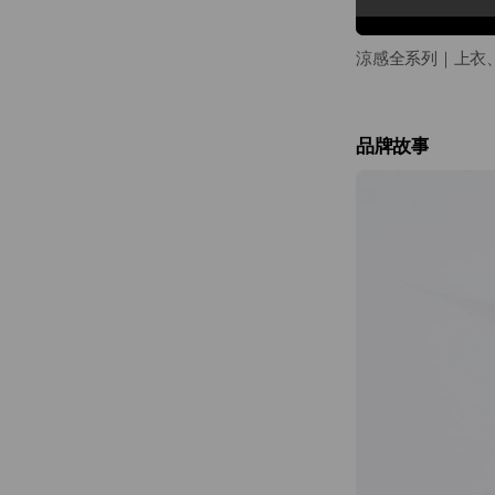
微寬，避免過於合
涼感全系列｜上衣
▪ 多版型：從俐落
整個涼感系列包涵
品牌故事