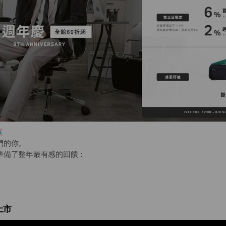

們的你。
準備了整年最有感的回饋：
現折 $1,000
碼 (7/14-7/16)
護照收納包」
上市
件囤貨組
上市