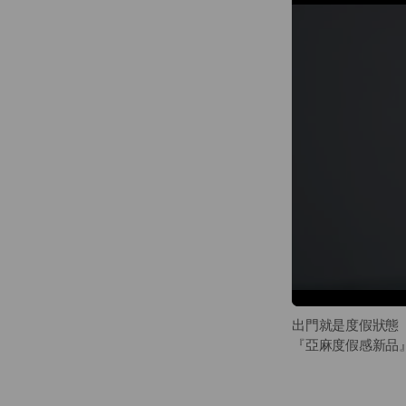
選件舒服的衣服，
https://jerscy.cc/
出門就是度假狀態
『亞麻度假感新品』