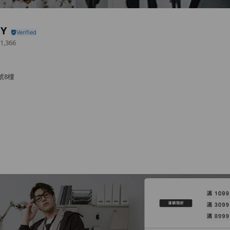
CY
1,366
號8樓