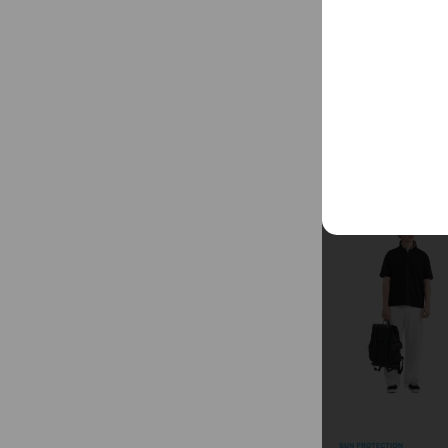
現在涼已經是最基
我們不斷思考「怎
...
See more
讓穿的人覺得「怎
Jerscy的兩個c
夏日涼感企劃
「舒適comfortab
在開發這一系列的
我們也是環繞在我
包含了
▪ 吸汗：想像如
乾爽，這點是我們
▪ 快乾：汗水被
溫度也會有再降溫
▪ 活動度：布料
適的活動度
▪ 不激凸：除了