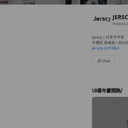
JERS
Friends
6
Jerscy｜日常不平常
中壢區 青峰路一段35
jerscy.cc/F6BJl
Chat
\9週年慶開跑/