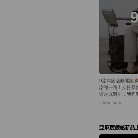
9週年慶活動開跑
謝謝一路上支持我
這次九週年，我們
...
See more
■ 全館69折起，最高
■ 首3日會員點數6%加
■ 滿額再贈「掛繩
亞麻度假感新品
■ 3件囤貨組/10
■ 熱銷款限定新色