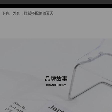
身導致激凸
、下身、外套，輕鬆搭配整個夏天
合身、落肩寬鬆、boxy箱型到無肩線拉格蘭，都能依照穿著習慣挑到
了上衣款式、還有下身、襯衫外套，不只有涼，我們讓你穿的更久，