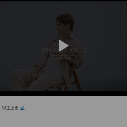
好好犒賞自己。
ZeLU5
v
i
d
e
o
現正上市 🌊