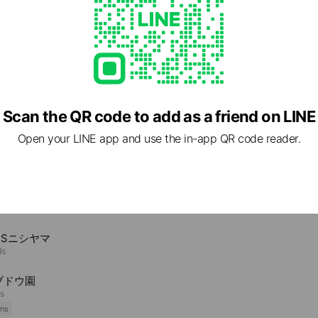
Scan the QR code to add as a friend on LINE
Open your LINE app and use the in-app QR code reader.
e viewing
RSニシヤマ
ds
ブドウ園
ds
ns