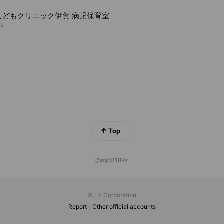
こどもクリニック伊賀 病児保育室
ds
Top
@mjd3189z
© LY Corporation
Report
Other official accounts