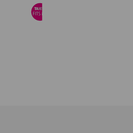
タニタフィッツミ―アルプラザ城陽店
289 friends