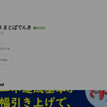
15 まとばでんき
12
す。
6-1-4
Posts
ed