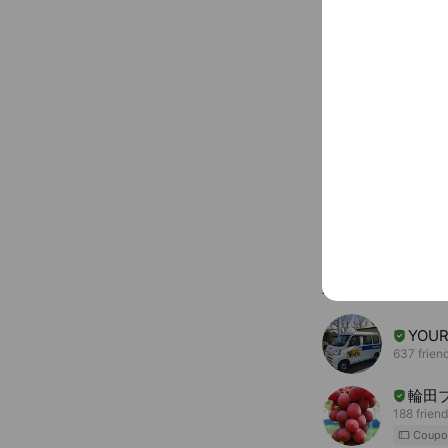
You might like
Accounts others ar
YOU
637 frien
輪田
188 frien
Coupo