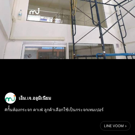
เอ็ม.เจ.อลูมิเนียม
#กัั้นห้องกระจก​ คาเฟ่​ ลูกค้าเลือกใช้เป็นกระจกเทมเปอร์​
รายละเอียด: ชั้นลอยกั้นห้องบานฟิกซ์​ใช้กระจกนิรภัยเทมเปอร์ต่อกัน​
LINE VOOM
ชั้นล่าง​ กั้นห้องบานฟิกซ์(กระจกนิรภัยเทมเปอร์)​พร้อมบานเลื่อนแบบ
แขวน​