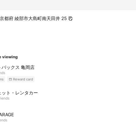
46 京都府 綾部市大島町南天田井 25
e viewing
トバックス 亀岡店
ends
ns
Reward card
ェット・レンタカー
riends
ARAGE
iends