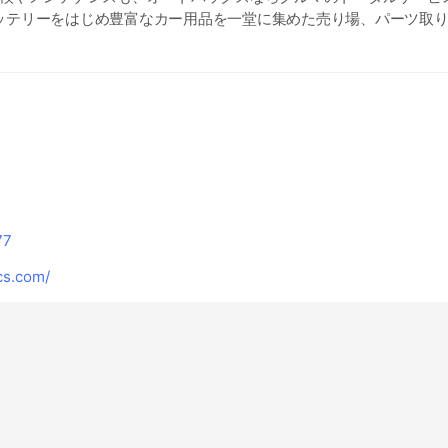
ッテリーをはじめ豊富なカー用品を一堂に集めた売り場、パーツ取
えるピット。 オレンジ色の看板でお馴染みのオートバックスに、是
ております～（^▽^)
77
s.com/