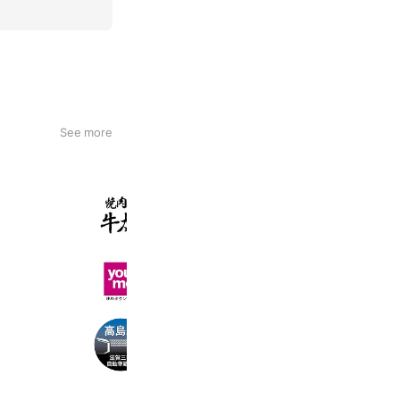
See more
焼肉の牛太 飾磨店
1,214 friends
ゆめタウン長府
891 friends
滋賀三菱自動車販売株式会社 高島店
199 friends
Coupons
Reward card