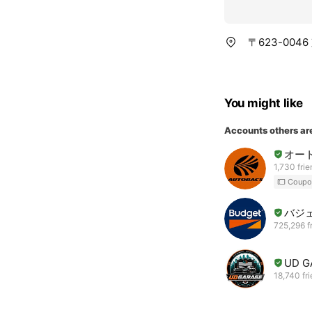
〒623-00
You might like
Accounts others ar
オー
1,730 fri
Coupo
バジ
725,296 f
UD G
18,740 fr