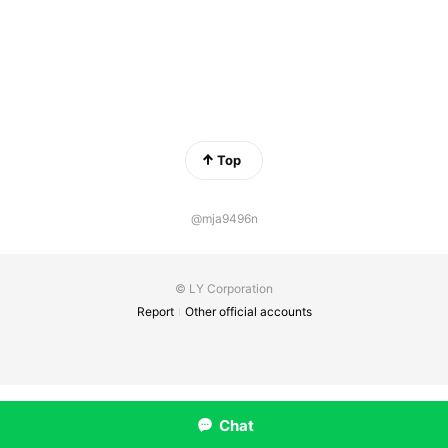
Top
@mja9496n
© LY Corporation
Report
Other official accounts
Chat