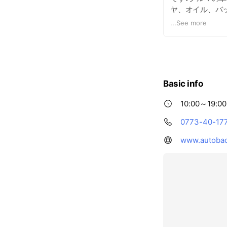
ヤ、オイル、バ
ンテナンスを行
...
See more
ださい！お待ちし
Basic info
10:00～19:00
0773-40-17
www.autobac