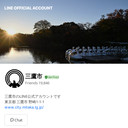
三鷹市
Friends
19,846
三鷹市のLINE公式アカウントです
東京都 三鷹市 野崎1-1-1
www.city.mitaka.lg.jp/
Chat