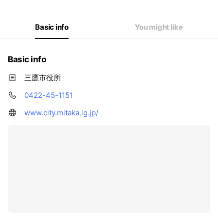
Basic info
You might like
Basic info
三鷹市役所
0422-45-1151
www.city.mitaka.lg.jp/