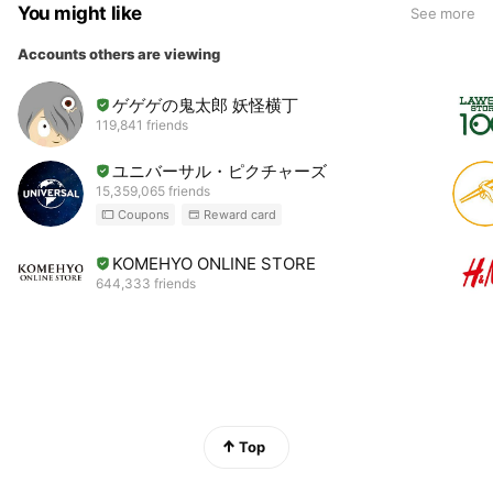
You might like
See more
Accounts others are viewing
ゲゲゲの鬼太郎 妖怪横丁
119,841 friends
ユニバーサル・ピクチャーズ
15,359,065 friends
Coupons
Reward card
KOMEHYO ONLINE STORE
644,333 friends
Top