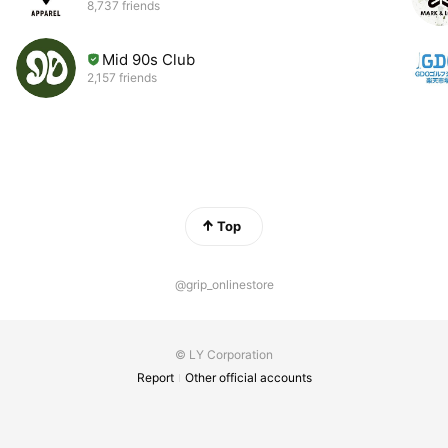
8,737 friends
Mid 90s Club
2,157 friends
Top
@grip_onlinestore
© LY Corporation
Report
Other official accounts