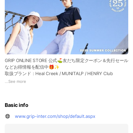
GRIP ONLINE STORE 公式⛳友だち限定クーポン＆先行セール
などお得情報を配信中🎁✨
取扱ブランド：Heal Creek / MUNITALP / HENRY Club
/VIVAHEART / Rosasen / CHERVO /J.LINDEBERG / SKINS
...
See more
Basic info
www.grip-inter.com/shop/default.aspx