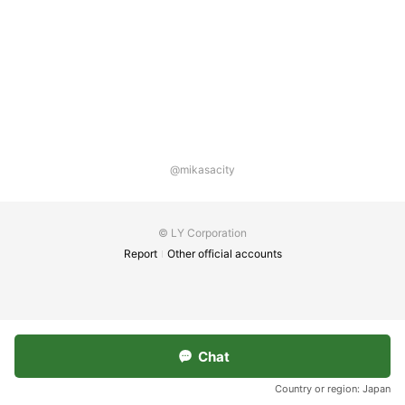
@mikasacity
© LY Corporation
Report
Other official accounts
Chat
Country or region:
Japan