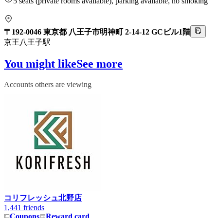
5 seats (private rooms available), parking available, no smoking
〒192-0046 東京都 八王子市明神町 2-14-12 GCビル1階
京王八王子駅
You might like
See more
Accounts others are viewing
コリフレッシュ北野店
1
1,441 friends
Coupons
Reward card