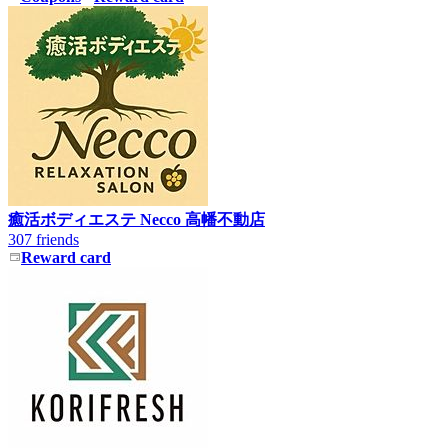
1
癒活ボディエステ Necco 高幡不動店
307 friends
Reward card