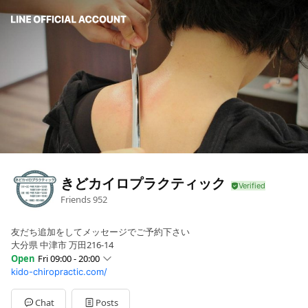
きどカイロプラクティック
Friends
952
友だち追加をしてメッセージでご予約下さい
大分県 中津市 万田216-14
Open
Fri 09:00 - 20:00
kido-chiropractic.com/
Sun
09:00 - 18:00
Mon
Closed
Tue
09:00 - 20:00
Chat
Posts