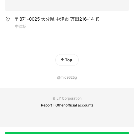
〒871-0025 大分県 中津市 万田216-14
中津駅
Top
@mic9625g
© LY Corporation
Report
Other official accounts