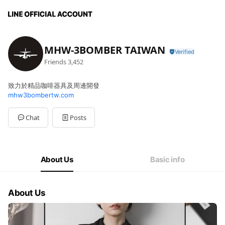
MHW-3BOMBER TAIWAN
Friends
3,452
致力於精品咖啡器具及周邊開發
mhw3bombertw.com
Chat
Posts
About Us
Basic info
About Us