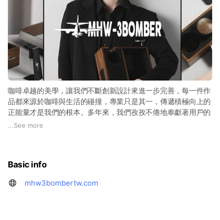
咖啡卓越的美學，讓我們不斷創新設計來進一步完善，每一件作
品都來源於咖啡與生活的碰撞，專業只是其一，傳遞積極向上的
正能量才是我們的根本。多年來，我們孜孜不倦地奉獻著用戶的
心聲，
...
See more
並從用戶的角度出發，不斷思考、優化、創新，不遺餘力地做好
每件產品。
Basic info
mhw3bombertw.com