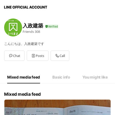
入政建築
Friends
308
こんにちは、入政建築です
Chat
Posts
Call
Mixed media feed
Basic info
You might like
Mixed media feed