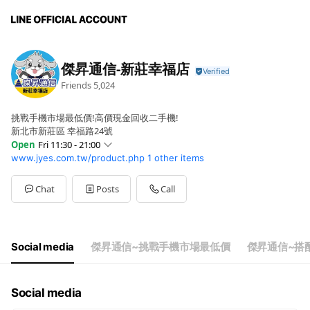
傑昇通信-新莊幸福店
Friends
5,024
挑戰手機市場最低價!高價現金回收二手機!
新北市新莊區 幸福路24號
Open
Fri 11:30 - 21:00
www.jyes.com.tw/product.php
1 other items
Sun
11:00 - 21:00
Mon
11:30 - 21:00
Tue
11:30 - 21:00
Chat
Posts
Call
Wed
11:30 - 21:00
Thu
11:30 - 21:00
Fri
11:30 - 21:00
Sat
11:00 - 21:00
Social media
傑昇通信~挑戰手機市場最低價
傑昇通信~搭
門市全年無休，誠摯為您服務
Social media