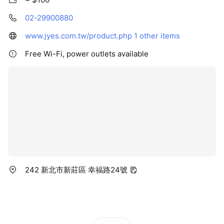
02-29900880
www.jyes.com.tw/product.php
1 other items
Free Wi-Fi, power outlets available
242 新北市新莊區 幸福路24號